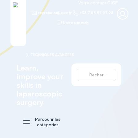
Votre contact
CICE
secretariat@cice.fr
+33 7 85 57 97 93
Notre site web
Accueil
TECHNIQUES AVANCEES
Learn,
improve your
skills in
laparoscopic
surgery
Parcourir les
catégories