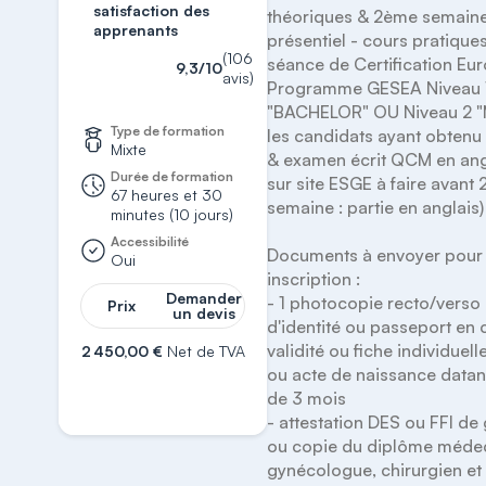
satisfaction des
théoriques & 2ème semaine
apprenants
présentiel - cours pratiques
(106
séance de Certification Eur
9,3/10
avis)
Programme GESEA Niveau 1
"BACHELOR" OU Niveau 2 "M
Type de formation
les candidats ayant obtenu l
Mixte
& examen écrit QCM en angla
Durée de formation
sur site ESGE à faire avant 
67 heures et 30
semaine : partie en anglais)

minutes (10 jours)
Accessibilité
Documents à envoyer pour 
Oui
inscription : 

Demander
- 1 photocopie recto/verso 
Prix
un devis
d'identité ou passeport en 
validité ou fiche individuelle 
2 450,00 €
Net de TVA
ou acte de naissance datan
S'inscrire
de 3 mois

- attestation DES ou FFI de
ou copie du diplôme médec
gynécologue, chirurgien et 