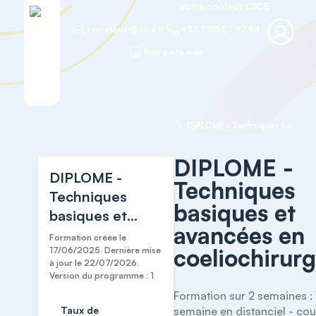
Votre contact
CICE
secretariat@cice.fr
+33 7 85 57 97 93
Notre site web
Accueil
TECHNIQUES AVANCEES
DIPLOME -
DIPLOME -
Techniques
Techniques
basiques et
basiques et
avancées en
avancées en
Formation créée le
coeliochirurg
coeliochirurgie
17/06/2025. Dernière mise
à jour le 22/07/2026.
Version du programme : 1
Formation sur 2 semaines : 
Taux de
semaine en distanciel - cou