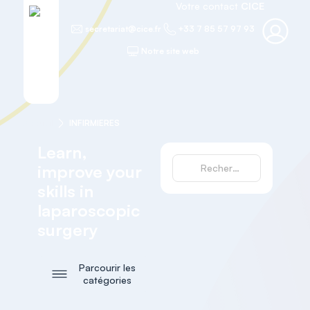
Votre contact
CICE
secretariat@cice.fr
+33 7 85 57 97 93
Notre site web
Accueil
INFIRMIERES
Learn,
improve your
skills in
laparoscopic
surgery
Parcourir les
catégories