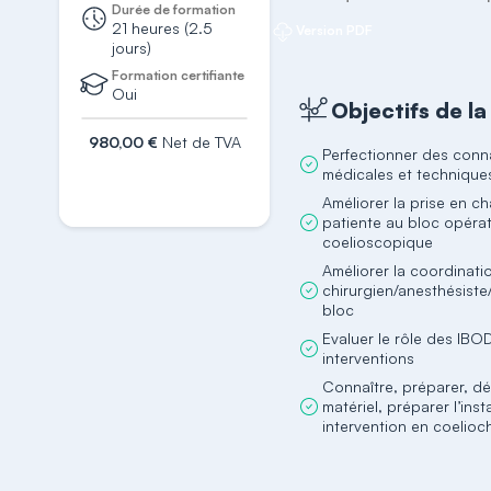
Durée de formation
21 heures (2.5
Version PDF
jours)
Formation certifiante
Oui
Objectifs de l
980,00 €
Net de TVA
Perfectionner des conn
médicales et technique
S'inscrire
Améliorer la prise en c
patiente au bloc opérat
coelioscopique
Améliorer la coordinati
chirurgien/anesthésiste/
bloc
Evaluer le rôle des IBO
interventions
Connaître, préparer, dé
matériel, préparer l’inst
intervention en coelioch