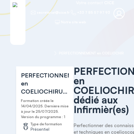
Votre contact
CICE
secretariat@cice.fr
+33 7 85 57 97 93
Notre site web
Accueil
INFIRMIERES
PERFECTIO
PERFECTIONNEMENT
en
en
COELIOCHI
COELIOCHIRURGIE
dédié aux
dédié aux
Formation créée le
Infirmièr(es)
Infirmièr(es)
14/04/2025. Dernière mise
à jour le 25/07/2025.
Version du programme : 1
Type de formation
Perfectionner des connaiss
Présentiel
et techniques en coeliosco