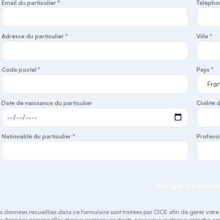
Email du particulier *
Télépho
Adresse du particulier *
Ville *
Code postal *
Pays *
Date de naissance du particulier
Civilité 
Nationalité du particulier *
Professi
Envoyer ma dema
s données recueillies dans ce formulaire sont traitées par CICE afin de gérer votre pr
s données personnelles et pour exercer vos droits, nous vous invitons à prendre 