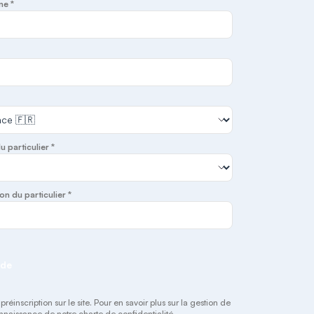
ne *
du particulier *
on du particulier *
nde
éinscription sur le site. Pour en savoir plus sur la gestion de
connaissance de notre
charte de confidentialité