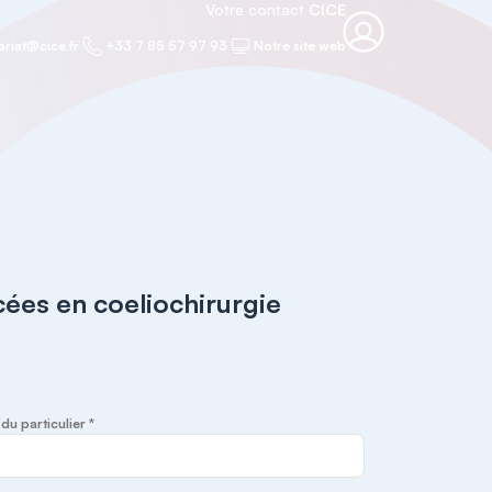
Votre contact
CICE
ariat@cice.fr
+33 7 85 57 97 93
Notre site web
ées en coeliochirurgie
u particulier *