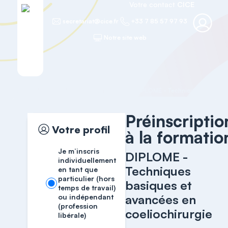
Votre contact
CICE
secretariat@cice.fr
+33 7 85 57 97 93
Notre site web
Accueil
TECHNIQUES AVANCEES
Préinscriptio
Votre profil
à la formatio
Je m’inscris
DIPLOME -
individuellement
Techniques
en tant que
particulier (hors
basiques et
temps de travail)
avancées en
ou indépendant
(profession
coeliochirurgie
libérale)