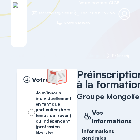
Votre contact
CICE
secretariat@cice.fr
+33 7 85 57 97 93
Notre site web
Accueil
MASTER COURSES
Groupe Mongolie
Préinscription
Préinscriptio
Votre profil
à la formatio
Je m’inscris
Groupe Mongolie
individuellement
en tant que
particulier (hors
Vos
temps de travail)
informations
ou indépendant
(profession
Informations
libérale)
générales