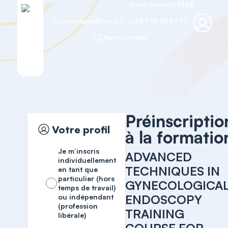
Votre contact
CICE
secretariat@cice.fr
+33 7 85 57 97 93
Notre site web
Accueil
MASTER COURSES
Préinscriptio
Votre profil
à la formatio
Je m’inscris
ADVANCED
individuellement
TECHNIQUES IN
en tant que
particulier (hors
GYNECOLOGICA
temps de travail)
ENDOSCOPY
ou indépendant
(profession
TRAINING
libérale)