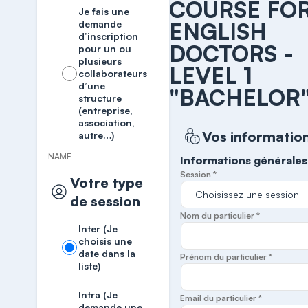
COURSE FO
Je fais une
demande
ENGLISH
d’inscription
DOCTORS -
pour un ou
plusieurs
LEVEL 1
collaborateurs
d’une
"BACHELOR
structure
(entreprise,
association,
Vos informatio
autre…)
NAME
Informations générales
Session *
Votre type
de session
Nom du particulier *
Inter (Je
choisis une
date dans la
Prénom du particulier *
liste)
Intra (Je
Email du particulier *
demande une