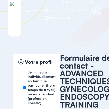
Votre contact
CICE
secretariat@cice.fr
+33 7 85 57 97 93
Notre site web
Accueil
MASTER COURSES
Formulaire d
Votre profil
contact -
ADVANCED
Je m’inscris
individuellement
TECHNIQUES
en tant que
particulier (hors
GYNECOLOG
temps de travail)
ou indépendant
ENDOSCOP
(profession
TRAINING
libérale)