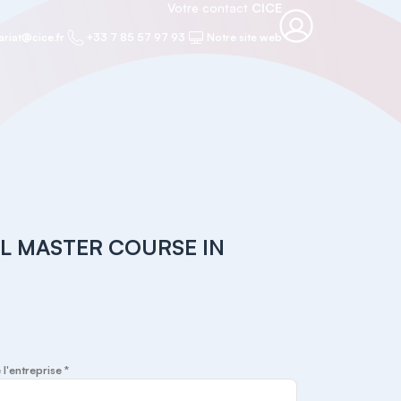
Votre contact
CICE
ariat@cice.fr
+33 7 85 57 97 93
Notre site web
L MASTER COURSE IN
 l'entreprise *