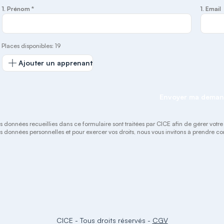
1. Prénom *
1. Email
Places disponibles: 19
Ajouter un apprenant
Envoyer ma dema
s données recueillies dans ce formulaire sont traitées par CICE afin de gérer votre pr
s données personnelles et pour exercer vos droits, nous vous invitons à prendre 
CICE
-
Tous droits réservés
-
CGV