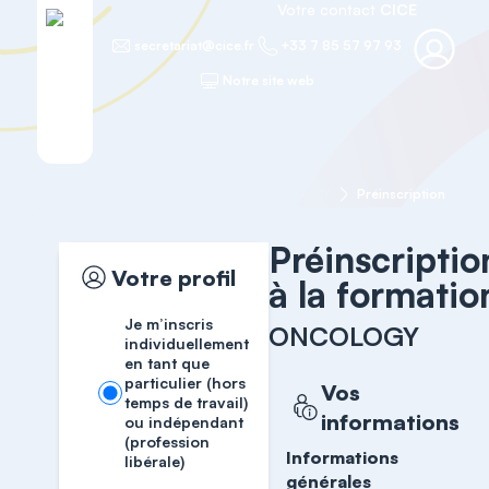
Votre contact
CICE
secretariat@cice.fr
+33 7 85 57 97 93
Notre site web
Accueil
MASTER COURSES
ONCOLOGY
Préinscription
Préinscriptio
Votre profil
à la formatio
Je m’inscris
ONCOLOGY
individuellement
en tant que
particulier (hors
Vos
temps de travail)
informations
ou indépendant
(profession
Informations
libérale)
générales