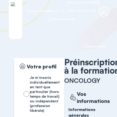
Votre contact
CICE
secretariat@cice.fr
+33 7 85 57 97 93
Notre site web
Accueil
MASTER COURSES
ONCOLOGY
Préinscription
Préinscriptio
Votre profil
à la formatio
Je m’inscris
ONCOLOGY
individuellement
en tant que
particulier (hors
Vos
temps de travail)
informations
ou indépendant
(profession
Informations
libérale)
générales