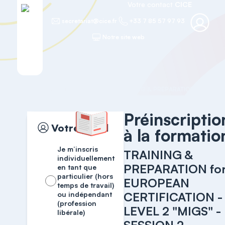
Votre contact
CICE
secretariat@cice.fr
+33 7 85 57 97 93
Notre site web
Accueil
MASTER COURSES
Préinscriptio
Votre profil
à la formatio
Je m’inscris
TRAINING &
individuellement
PREPARATION fo
en tant que
particulier (hors
EUROPEAN
temps de travail)
CERTIFICATION -
ou indépendant
(profession
LEVEL 2 "MIGS" -
libérale)