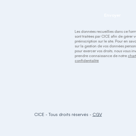
Envoyer
Les données recueillies dans ce form
sont traitées par CICE afin de gérer v
préinscription sur le site. Pour en savo
sur la gestion de vos données person
pour exercer vos droits, nous vous inv
prendre connaissance de notre
char
confidentialité
CICE
-
Tous droits réservés
-
CGV