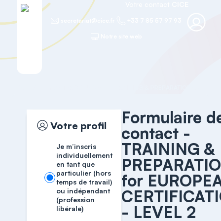
Votre contact
CICE
secretariat@cice.fr
+33 7 85 57 97 93
Notre site web
Accueil
MASTER COURSES
Formulaire d
Votre profil
contact -
TRAINING &
Je m’inscris
individuellement
PREPARATI
en tant que
particulier (hors
for EUROPE
temps de travail)
ou indépendant
CERTIFICAT
(profession
- LEVEL 2
libérale)