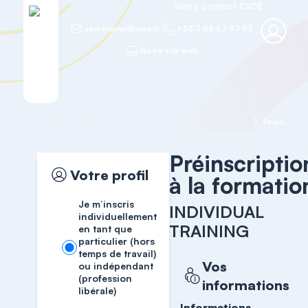
Votre contact
CICE
secretariat@cice.fr
+33 7 85 57 97 93
Notre site web
Accueil
MASTER COURSES
INDIVIDUAL TRAINING
Préinscript
Préinscriptio
Votre profil
à la formatio
Je m’inscris
INDIVIDUAL
individuellement
TRAINING
en tant que
particulier (hors
temps de travail)
Vos
ou indépendant
(profession
informations
libérale)
Informations