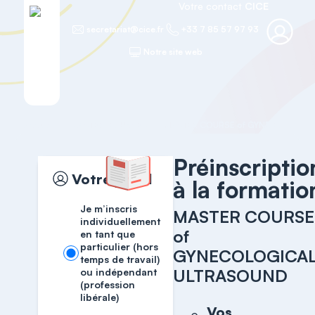
Votre contact
CICE
secretariat@cice.fr
+33 7 85 57 97 93
Notre site web
Accueil
MASTER COURSES
Préinscriptio
Votre profil
à la formatio
Je m’inscris
MASTER COURSE
individuellement
of
en tant que
particulier (hors
GYNECOLOGICA
temps de travail)
ULTRASOUND
ou indépendant
(profession
libérale)
Vos