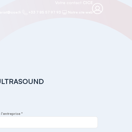
Votre contact
CICE
ariat@cice.fr
+33 7 85 57 97 93
Notre site web
 ULTRASOUND
 l'entreprise *