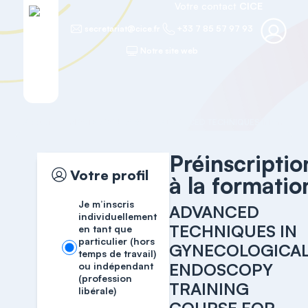
Votre contact
CICE
secretariat@cice.fr
+33 7 85 57 97 93
Notre site web
Accueil
MASTER COURSES
Préinscriptio
Votre profil
à la formatio
Je m’inscris
ADVANCED
individuellement
TECHNIQUES IN
en tant que
particulier (hors
GYNECOLOGICA
temps de travail)
ENDOSCOPY
ou indépendant
(profession
TRAINING
libérale)