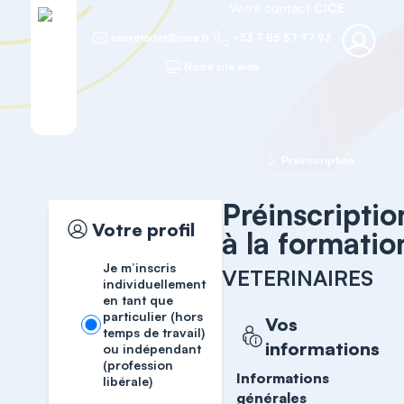
Votre contact
CICE
secretariat@cice.fr
+33 7 85 57 97 93
Notre site web
Accueil
PRESTATIONS
VETERINAIRES
Préinscription
Préinscriptio
Votre profil
à la formatio
Je m’inscris
VETERINAIRES
individuellement
en tant que
particulier (hors
Vos
temps de travail)
informations
ou indépendant
(profession
Informations
libérale)
générales