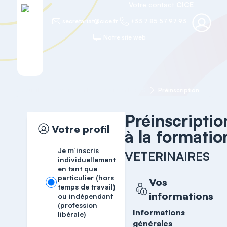
Votre contact
CICE
secretariat@cice.fr
+33 7 85 57 97 93
Notre site web
Accueil
PRESTATIONS
VETERINAIRES
Préinscription
Préinscriptio
Votre profil
à la formatio
Je m’inscris
VETERINAIRES
individuellement
en tant que
particulier (hors
Vos
temps de travail)
informations
ou indépendant
(profession
Informations
libérale)
générales